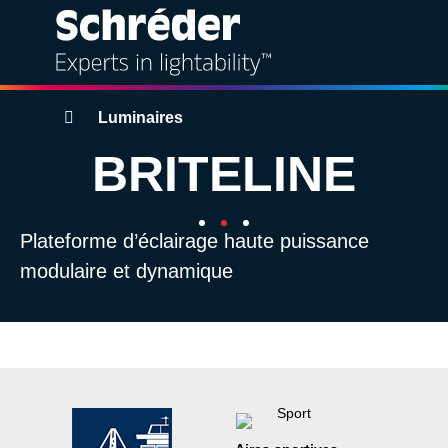
Solutions
Fils
Luminaires
d'ariane
BRITELINE
Produits
Services
Plateforme d’éclairage haute puissance
modulaire et dynamique
Durabilité
Projets
Expertise
À propos